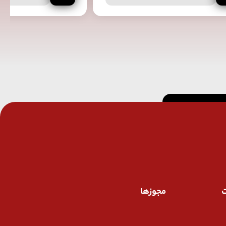
ت
مجوزها