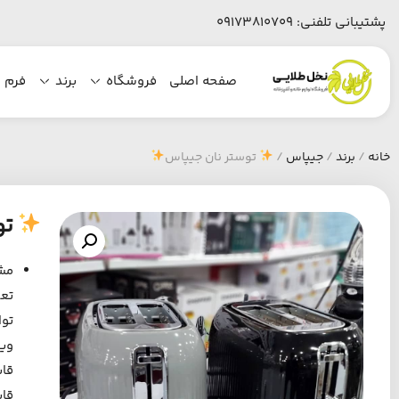
پشتیبانی تلفنی:
09173810709
صفحه اصلی
فروشگاه
برند
فرم 
خانه
/
برند
/
جیپاس
/
توستر نان جیپاس
تو
مش
تعدا
توان
وی
قاب
قاب