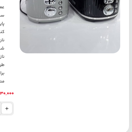
عمل
سین
پای
کنت
نان
شکا
ناز
طرا
برا
مد
130,000