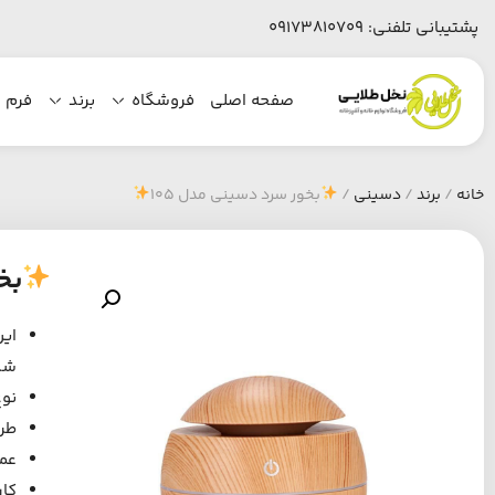
پشتیبانی تلفنی:
09173810709
صفحه اصلی
فروشگاه
برند
فرم 
خانه
/
برند
/
دسینی
/
بخور سرد دسینی مدل 105
بخ
این
شد
نوع
طرا
عمل
کار