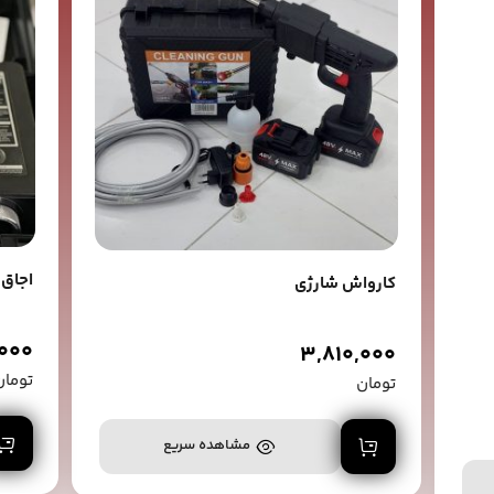
اجاق 
کارواش شارژی
000
3,810,000
تومان
تومان
افزودن به سبد خرید
مشاهده سریع