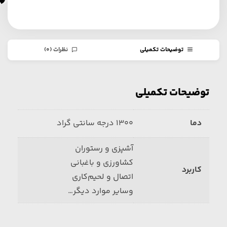
خ
توضیحات تکمیلی
نظرات (0)
توضیحات تکمیلی
دما
1300 درجه سانتی گراد
آشپزی و رستوران
کشاورزی و باغبانی
کاربرد
اتصال و لحیم‌کاری
وسایر موارد دیگر…