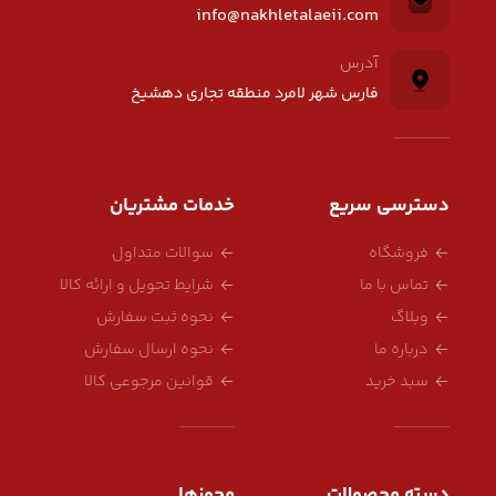
info@nakhletalaeii.com
آدرس
فارس شهر لامرد منطقه تجاری دهشیخ
دسترسی سریع
خدمات مشتریان
فروشگاه
سوالات متداول
تماس با ما
شرایط تحویل و ارائه کالا
وبلاگ
نحوه ثبت سفارش
درباره ما
نحوه ارسال سفارش
سبد خرید
قوانین مرجوعی کالا
دسته محصولات
مجوزها