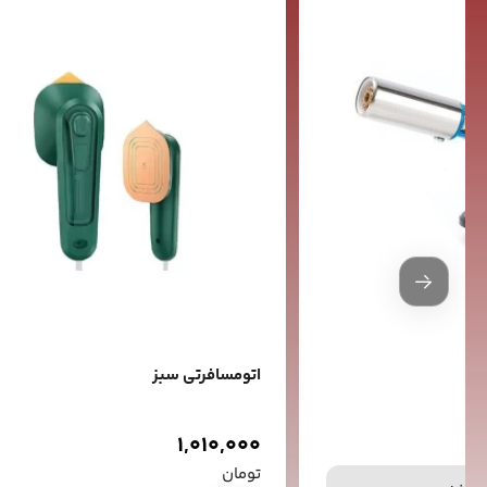
اتومسافرتی سبز
1,010,000
تومان