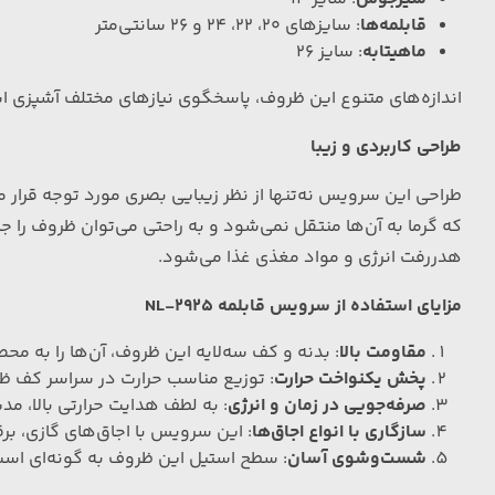
قابلمه‌ها
: سایزهای 20، 22، 24 و 26 سانتی‌متر
ماهیتابه
: سایز 26
اندازه‌های متنوع این ظروف، پاسخگوی نیازهای مختلف آشپزی ا
طراحی کاربردی و زیبا
طراحی این سرویس نه‌تنها از نظر زیبایی بصری مورد توجه قرار م
که گرما به آن‌ها منتقل نمی‌شود و به راحتی می‌توان ظروف را ج
هدررفت انرژی و مواد مغذی غذا می‌شود.
مزایای استفاده از سرویس قابلمه NL-2925
مقاومت بالا
: بدنه و کف سه‌لایه این ظروف، آن‌ها را به مح
پخش یکنواخت حرارت
: توزیع مناسب حرارت در سراسر کف ظر
صرفه‌جویی در زمان و انرژی
: به لطف هدایت حرارتی بالا، م
سازگاری با انواع اجاق‌ها
: این سرویس با اجاق‌های گازی، بر
شست‌وشوی آسان
: سطح استیل این ظروف به گونه‌ای است 