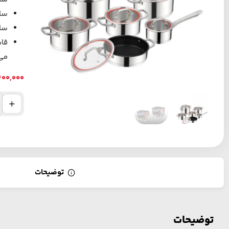
سایز 
سای
قاب
می 
600,000
توضیحات
توضیحات