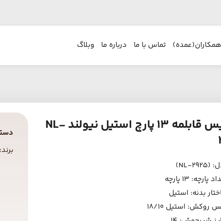
همکاران(عمده)
تماس با ما
درباره ما
وبلاگ
سرویس قابلمه ۱۳ پارچ استیل نیولند NL-
دسته
برند:
NL-2925)
 پارچه: 13 پارچه
تار بدنه: استیل
 روکش: استیل 18/10
ز شیرجوش: 14