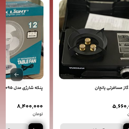
گاز مسافرتی یانچان
پنکه شارژی مدل 7095
8,400,000
5,660
تومان