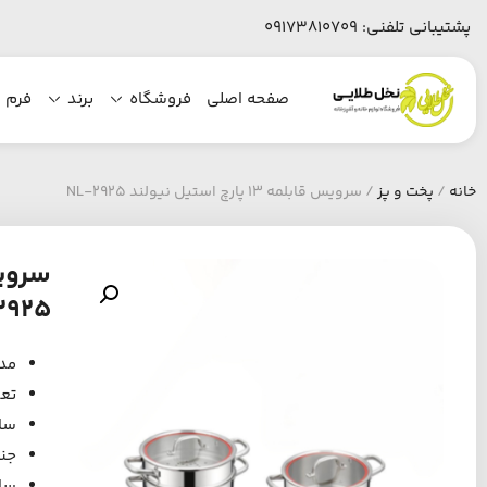
پشتیبانی تلفنی:
09173810709
صفحه اصلی
فروشگاه
برند
فرم 
خانه
/
پخت و پز
/ سرویس قابلمه ۱۳ پارچ استیل نیولند NL-2925
2925
مدل: (
تعداد
ساخ
جنس
سای