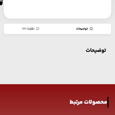
به
خ
توضیحات
نظرات (0)
توضیحات
محصولات مرتبط