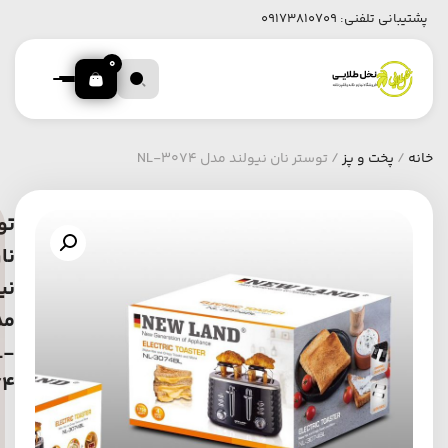
پشتیبانی تلفنی:
09173810709
0
خانه
/
پخت و پز
/ توستر نان نیولند مدل NL-3074
تو
نا
نی
مد
L-
74