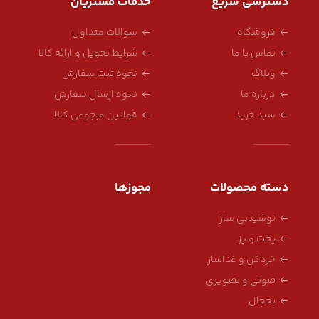
دسترسی سریع
خدمات مشتریان
فروشگاه
سوالات متداول
تماس با ما
شرایط تحویل و ارائه کالا
وبلاگ
نحوه ثبت سفارش
درباره ما
نحوه ارسال سفارش
سبد خرید
قوانین مرجوعی کالا
دسته محصولات
مجوزها
نوشیدنی ساز
پخت و پز
خردکن و غذاساز
صوتی و تصویری
یخچال