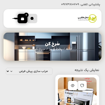
پشتیبانی تلفنی:
09173810709
0
سرخ کن
خانه
/
پخت و پز
/ سرخ کن
نمایش یک نتیجه