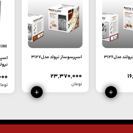
لند مدل3126
اسپرسوساز نیولد مدل3127
اسپر
نیولند
23,370,000
1
000
تومان
توما