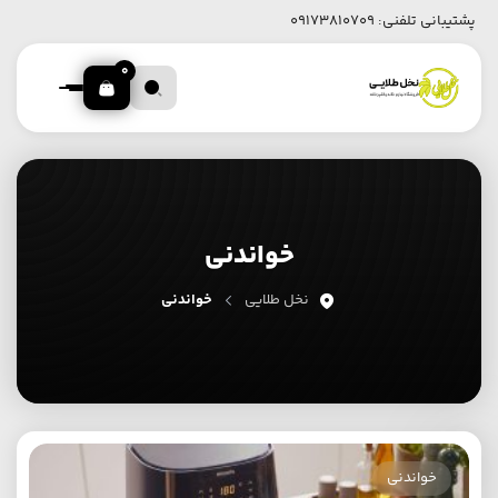
پشتیبانی تلفنی:
09173810709
0
خواندنی
نخل طلایی
خواندنی
خواندنی