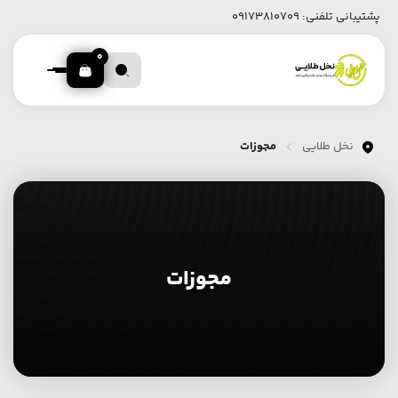
پشتیبانی تلفنی:
09173810709
0
نخل طلایی
مجوزات
مجوزات